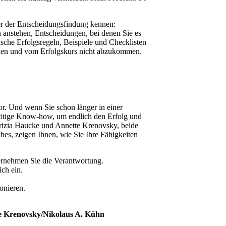
ler der Entscheidungsfindung kennen:
anstehen, Entscheidungen, bei denen Sie es
ische Erfolgsregeln, Beispiele und Checklisten
heiden und vom Erfolgskurs nicht abzukommen.
or. Und wenn Sie schon länger in einer
 nötige Know-how, um endlich den Erfolg und
trizia Haucke und Annette Krenovsky, beide
hes, zeigen Ihnen, wie Sie Ihre Fähigkeiten
ernehmen Sie die Verantwortung.
ich ein.
onieren.
te Krenovsky/Nikolaus A. Kühn